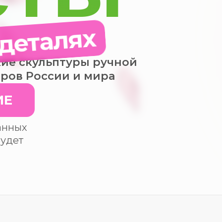
 деталях
ие скульптуры ручной
еров России и мира
ИЕ
анных
будет